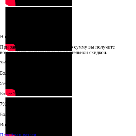
Накопительная скидка
При заказе услуг на определённую сумму вы получите
возможность пользоваться накопительной скидкой.
3%
Более 10 000 Р
5%
Более 20 000 Р
7%
Более 30 000 Р
Вопрос-ответ
Перейти в раздел